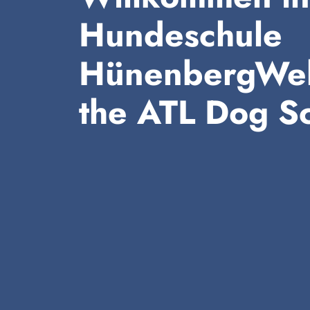
Hundeschule
HünenbergWel
the ATL Dog S